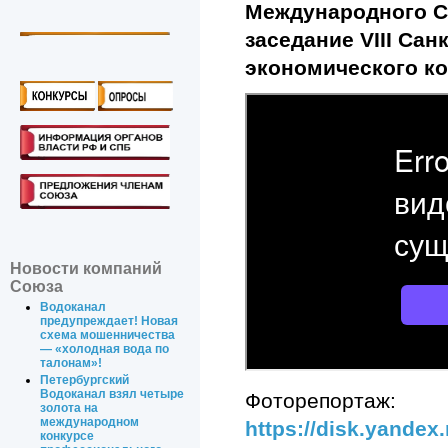
Международного С
заседание VIII Са
экономического ко
Новости компаний
Союза
Водоканал
предупреждает! Новая
схема мошенничества
— «холодная вода по
талонам»!
Петербургский
Водоканал взял четыре
Фоторепортаж:
золота на
международном
https://disk.yande
конкурсе