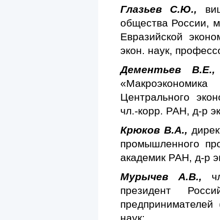
Глазьев С.Ю.,
ви
общества России, м
Евразийской эконо
экон. наук, професс
Дементьев В.Е.,
«Макроэкономик
Центрального экон
чл.-корр. РАН, д-р э
Крюков В.А.,
дирек
промышленного про
академик РАН, д-р э
Мурычев А.В.,
ч
президент Росс
предпринимателей (
наук;