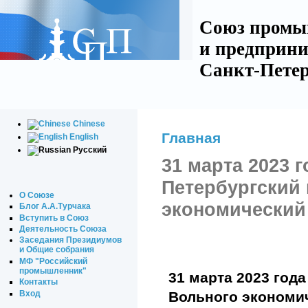
Союз промы
и предприни
Санкт-Петер
Chinese
Главная
English
Русский
31 марта 2023 г
Петербургский
О Союзе
экономический
Блог А.А.Турчака
Вступить в Союз
Деятельность Союза
Заседания Президиумов
и Общие собрания
МФ "Российский
промышленник"
31 марта 2023 год
Контакты
Вход
Вольного экономи