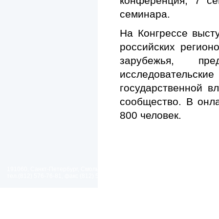
конференция, 7 се
семинара.
На Конгрессе выст
российских регион
зарубежья, пре
исследовательские
государственной в
сообщество. В онл
800 человек.
191060, Санкт-Петербург, Смольный проезд, дом 1, литер Б
тел.(812) 576-76-81, факс (812) 576-77-92 E-mail: spp@spp.spb.ru