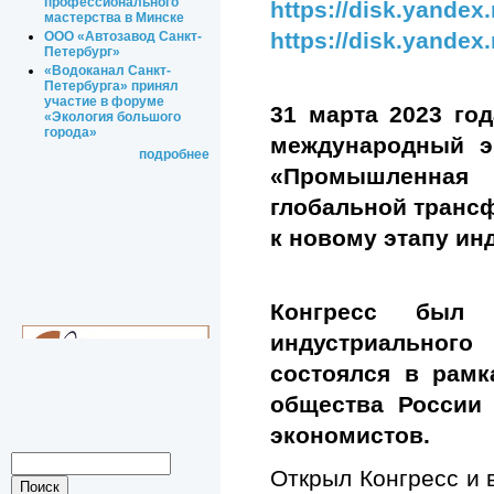
профессионального
https://disk.yande
мастерства в Минске
https://disk.yande
ООО «Автозавод Санкт-
Петербург»
«Водоканал Санкт-
Петербурга» принял
участие в форуме
31 марта 2023 год
«Экология большого
города»
международный эк
подробнее
«Промышленная
глобальной трансф
к новому этапу ин
Конгресс был 
индустриальног
состоялся в рамк
общества России
экономистов.
Открыл Конгресс и 