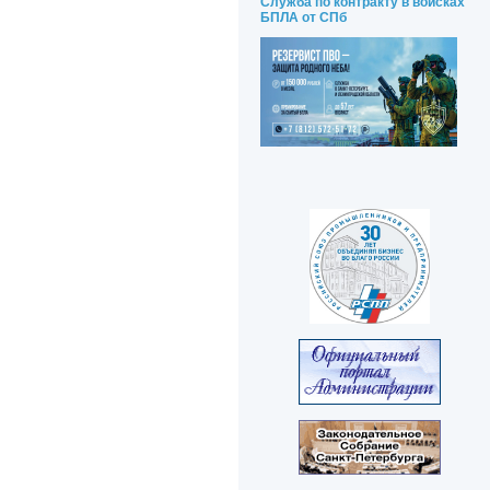
Служба по контракту в войсках
БПЛА от СПб