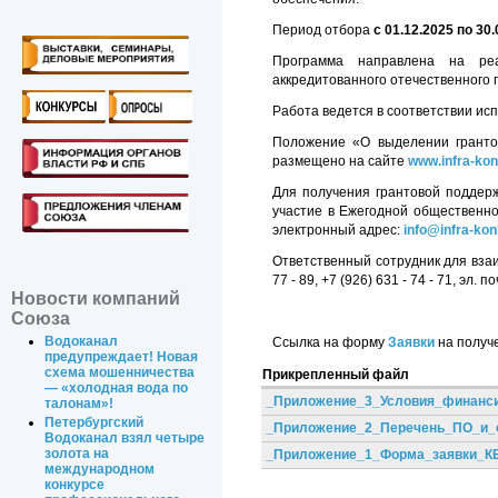
Период отбора
с 01.12.2025 по 30.
Программа направлена на реа
аккредитованного отечественного
Работа ведется в соответствии и
Положение «О выделении гранто
размещено на сайте
www.infra-kon
Для получения грантовой поддерж
участие в Ежегодной общественно
электронный адрес:
info@infra-kon
Ответственный сотрудник для взаим
77 - 89, +7 (926) 631 - 74 - 71, эл. п
Новости компаний
Союза
Водоканал
Ссылка на форму
Заявки
на получе
предупреждает! Новая
схема мошенничества
Прикрепленный файл
— «холодная вода по
_Приложение_3_Условия_финанси
талонам»!
Петербургский
_Приложение_2_Перечень_ПО_и_о
Водоканал взял четыре
золота на
_Приложение_1_Форма_заявки_КБ
международном
конкурсе