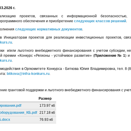
03.2026 г.
лизацию проектов, связанных с информационной безопасностью, 
 программного обеспечения и приобретение
следующих классов решений
.
сполнения
следующих нормативных документов
.
в Инициаторам проектов для реализации инвестиционных проектов, связ
kurs.ru
.
ки и/или льготного внебюджетного финансирования с учетом субсидии, н
й премии «Конкурс «Регионы - устойчивое развитие» (
Приложение № 1
) и
kurs.ru
.
одействия в Оргкомитете Конкурса - Биткова Юлия Владимировна, тел. 8 (800
очта:
bitkova@infra-konkurs.ru
.
ние грантовой поддержки и льготного внебюджетного финансирования с учет
Размер
рования.pdf
173.97 кб
борудования_КБ.pdf
217.18 кб
.docx
76.93 кб