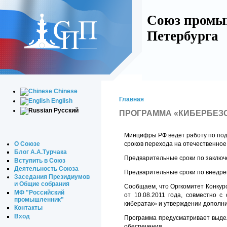
Союз промы
Петербурга
Chinese
Главная
English
Русский
ПРОГРАММА «КИБЕРБЕЗО
Минцифры РФ ведет работу по под
О Союзе
сроков перехода на отечественное
Блог А.А.Турчака
Предварительные сроки по заключе
Вступить в Союз
Деятельность Союза
Предварительные сроки по внедре
Заседания Президиумов
и Общие собрания
Сообщаем, что Оргкомитет Конкур
МФ "Российский
от 10.08.2011 года, совместно 
промышленник"
кибератак» и утверждении дополн
Контакты
Вход
Программа предусматривает выдел
обеспечения.