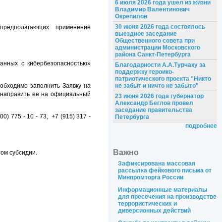
6 июля 2026 года ушел из жизни
Владимир Валентинович
Окрепилов
30 июня 2026 года состоялось
предполагающих применение
выездное заседание
Общественного совета при
администрации Московского
района Санкт-Петербурга
анных с кибербезопасностью»
Благодарности А.А.Турчаку за
поддержку героико-
патриотического проекта "Никто
еобходимо заполнить Заявку на
не забыт и ничто не забыто"
 направить ее на официальный
23 июня 2026 года губернатор
Александр Беглов провел
заседание правительства
) 775 - 10 - 73, +7 (915) 317 -
Петербурга
подробнее
Важно
ом субсидии.
Зафиксирована массовая
рассылка фейкового письма от
Минпромторга России
Информационные материалы
для пресечения на производстве
террористических и
диверсионных действий