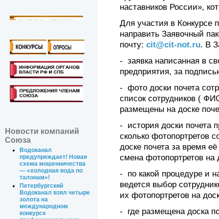
наставников России», кот
Для участия в Конкурсе
направить Заявочный паке
почту:
cit@cit-not.ru
. В 
- заявка написанная в с
предприятия, за подпись
- фото доски почета сот
список сотрудников ( ФИ
размещены на доске поче
- история доски почета п
Новости компаний
сколько фотопортретов с
Союза
доске почета за время её
Водоканал
смена фотопортретов на д
предупреждает! Новая
схема мошенничества
— «холодная вода по
- по какой процедуре и н
талонам»!
ведется выбор сотрудник
Петербургский
Водоканал взял четыре
их фотопортретов на доск
золота на
международном
- где размещена доска п
конкурсе