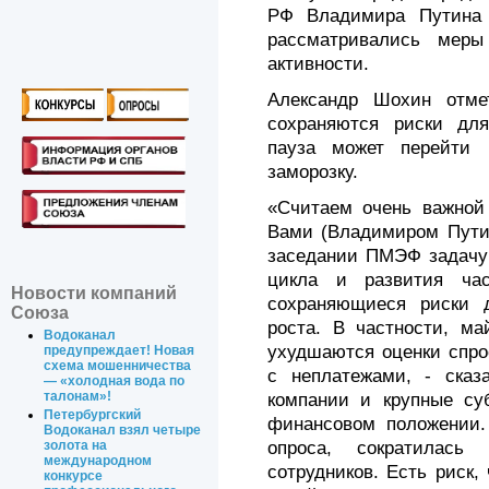
РФ Владимира Путина 
рассматривались меры
активности.
Александр Шохин отме
сохраняются риски для
пауза может перейти 
заморозку.
«Считаем очень важной
Вами (Владимиром Путин
заседании ПМЭФ задачу 
цикла и развития ча
Новости компаний
сохраняющиеся риски д
Союза
роста. В частности, ма
Водоканал
ухудшаются оценки спро
предупреждает! Новая
схема мошенничества
с неплатежами, - сказ
— «холодная вода по
талонам»!
компании и крупные су
Петербургский
финансовом положении.
Водоканал взял четыре
опроса, сократилась
золота на
международном
сотрудников. Есть риск,
конкурсе