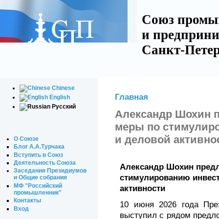
Союз промы
и предприни
Санкт-Петер
Chinese
Главная
English
Русский
Александр Шохин 
меры по стимулир
и деловой активно
О Союзе
Блог А.А.Турчака
Вступить в Союз
Деятельность Союза
Александр Шохин пред
Заседания Президиумов
стимулированию инвест
и Общие собрания
МФ "Российский
активности
промышленник"
Контакты
10 июня 2026 года Пр
Вход
выступил с рядом предл