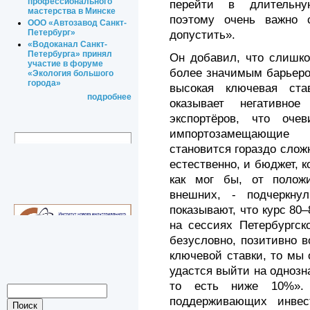
профессионального
перейти в длительну
мастерства в Минске
поэтому очень важно с
ООО «Автозавод Санкт-
Петербург»
допустить».
«Водоканал Санкт-
Петербурга» принял
Он добавил, что слишко
участие в форуме
более значимым барьеро
«Экология большого
города»
высокая ключевая ста
подробнее
оказывает негативно
экспортёров, что оч
импортозамещающие 
становится гораздо сложн
естественно, и бюджет, к
как мог бы, от полож
внешних, - подчеркну
показывают, что курс 80–
на сессиях Петербургск
безусловно, позитивно в
ключевой ставки, то мы 
удастся выйти на однозн
то есть ниже 10%».
поддерживающих инвес