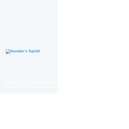
191060, Санкт-Петербург, Смольный проезд, дом 1, литер Б
тел.(812) 576-76-81, факс (812) 576-77-92 E-mail: spp@spp.spb.ru