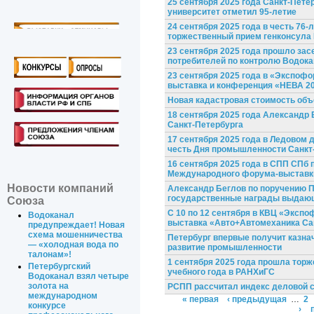
25 сентября 2025 года Санкт-Пет
университет отметил 95-летие
24 сентября 2025 года в честь 76
торжественный прием генконсула 
23 сентября 2025 года прошло за
потребителей по контролю Водока
23 сентября 2025 года в «Экспоф
выставка и конференция «НЕВА 2
Новая кадастровая стоимость объ
18 сентября 2025 года Александр
Санкт-Петербурга
17 сентября 2025 года в Ледовом
честь Дня промышленности Санкт
16 сентября 2025 года в СПП СПб 
Международного форума-выставк
Новости компаний
Александр Беглов по поручению П
государственные награды выдаю
Союза
С 10 по 12 сентября в КВЦ «Экс
Водоканал
выставка «Авто+Автомеханика Са
предупреждает! Новая
схема мошенничества
Петербург впервые получит казна
— «холодная вода по
развитие промышленности
талонам»!
1 сентября 2025 года прошла тор
Петербургский
учебного года в РАНХиГС
Водоканал взял четыре
золота на
РСПП рассчитал индекс деловой с
международном
« первая
‹ предыдущая
…
2
конкурсе
›