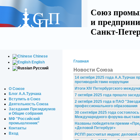
Союз промы
и предприни
Санкт-Петер
Chinese
Главная
English
Русский
Новости Союза
14 октября 2025 года А.А.Турчак п
противодействию коррупции
Итоги XIV Петербургского междун
О Союзе
Блог А.А.Турчака
7 октября 2025 года прошло засе
Вступить в Союз
2 октября 2025 года в ПАО "Звезд
Деятельность Союза
профессионального образования
Заседания Президиумов
30 сентября 2025 года состоялось
и Общие собрания
Международного форума-выставк
МФ "Российский
промышленник"
Названы победители премии «Пред
«Деловой Петербург»
Контакты
Вход
РСПП рассчитал индекс деловой с