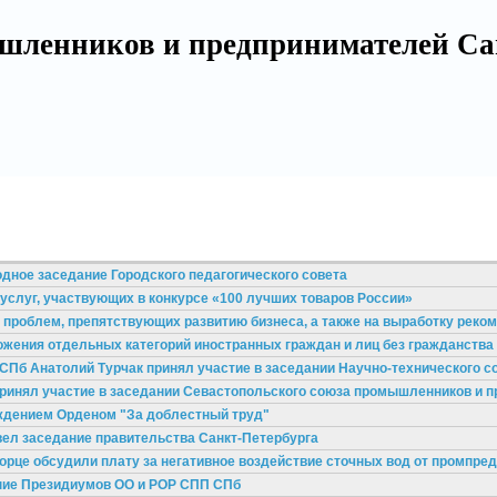
шленников и предпринимателей Са
одное заседание Городского педагогического совета
услуг, участвующих в конкурсе «100 лучших товаров России»
роблем, препятствующих развитию бизнеса, а также на выработку реко
ожения отдельных категорий иностранных граждан и лиц без гражданства
СПб Анатолий Турчак принял участие в заседании Научно-технического с
принял участие в заседании Севастопольского союза промышленников и 
ждением Орденом "За доблестный труд"
вел заседание правительства Санкт‑Петербурга
орце обсудили плату за негативное воздействие сточных вод от промпре
ание Президиумов ОО и РОР СПП СПб