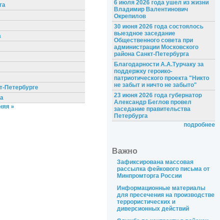
6 июля 2026 года ушел из жизни
га
Владимир Валентинович
Окрепилов
30 июня 2026 года состоялось
выездное заседание
а
Общественного совета при
администрации Московского
района Санкт-Петербурга
Благодарности А.А.Турчаку за
поддержку героико-
патриотического проекта "Никто
не забыт и ничто не забыто"
т-Петербурге
23 июня 2026 года губернатор
ва
Александр Беглов провел
няя »
заседание правительства
Петербурга
подробнее
Важно
Зафиксирована массовая
рассылка фейкового письма от
Минпромторга России
Информационные материалы
для пресечения на производстве
террористических и
диверсионных действий