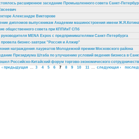
остоялось расширенное заседание Промышленного совета Санкт-Петербур
Евсеевич
екторе Александре Викторове
чение дипломов выпускникам Академии машиностроения имени Ж.Я.Котин
ние общественного совета при КППИиТ СПб
а руководителя MENA Expos с предпринимателями Санкт-Петербурга
провела бизнес-завтрак "Россия и Алжир"
емония награждения лауреатов Молодежной премии Московского района
седание Президиума Штаба по улучшению условий ведения бизнеса в Санк
прошел Российско-Китайский форум торгово-экономического сотрудничест
‹ предыдущая
…
3
4
5
6
7
8
9
10
11
…
следующая ›
послед