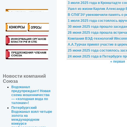
3 июля 2025 года в Кронштадте с
Ушел из жизни Карлик Александр 
В СПбГЭУ увековечили память о р
1 июля 2025 года состоялось вру
30 июня 2025 года прошло заседа
26 июня 2025 года прошла встреч
Компания ВЭД-технологий Weconn 
А.А.Турчак принял участие в цер
25 июня 2025 года состоялось за
24 июня 2025 года в Петербурге 
« первая
Новости компаний
Союза
Водоканал
предупреждает! Новая
схема мошенничества
— «холодная вода по
талонам»!
Петербургский
Водоканал взял четыре
золота на
международном
конкурсе