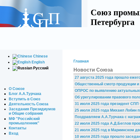
Союз промы
Петербурга
Chinese
Главная
English
Русский
Новости Союза
27 августа 2025 года прошло ежег
Общественный смотр продукции и 
О Союзе
ОПРОС по выявлению актуальных п
Блог А.А.Турчака
Об урегулировании правового пол
Вступить в Союз
31 июля 2025 года президент СПП 
Деятельность Союза
Заседания Президиумов
25 июля 2025 года Михаил Лобин 
и Общие собрания
Поздравляем А.А.Турчака с награ
МФ "Российский
промышленник"
22 июля 2025 года А.Д.Беглов про
Контакты
21 июля 2025 год в Мариинском дв
Вход
10 июля 2025 года прошло засед