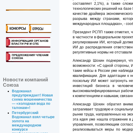
составляет 2,1%), а также слож
технологических решений на базе
качестве драйвера экономическог
разрыва между странами, кото
международных площадках», - соо
Президент РСПП также отметил, чт
в частности в федеральном проект
регулировании ИИ, который долж
ИИ до распределения ответственн
регулятивные нормы не отставали 
Александр Шохин подчеркнул, чт
возможности: «С одной стороны, 
такие кейсы в России уже наблюд
квалификации. Для адаптации к 
Новости компаний
поскольку ИИ может затронуть н
Союза
инвестиций бизнеса в человече
высококвалифицированных рабочих
Водоканал
предупреждает! Новая
к компетенциям и навыкам, связанн
схема мошенничества
— «холодная вода по
Александр Шохин обратил внима
талонам»!
затрагивает трудовую и социальн
Петербургский
рынке труда, направленных на эко
Водоканал взял четыре
эта идея уже нашла отражение в 
золота на
управления, позволяющим согласо
международном
реализовываться меры по модер
конкурсе