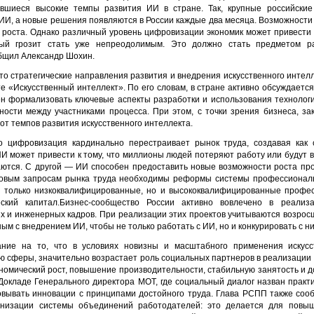
ившиеся высокие темпы развития ИИ в стране. Так, крупные российски
 ИИ, а новые решения появляются в России каждые два месяца. Возможности
о роста. Однако различный уровень цифровизации экономик может привести 
рый грозит стать уже непреодолимым. Это должно стать предметом р
бщил Александр Шохин.
о стратегические направления развития и внедрения искусственного интелл
е «Искусственный интеллект». По его словам, в стране активно обсуждаетс
ен формализовать ключевые аспекты разработки и использования технолог
ости между участниками процесса. При этом, с точки зрения бизнеса, за
от темпов развития искусственного интеллекта.
о цифровизация кардинально перестраивает рынок труда, создавая как 
ИИ может привести к тому, что миллионы людей потеряют работу или будут
аются. С другой — ИИ способен предоставить новые возможности роста п
новым запросам рынка труда необходимы реформы системы профессиональ
е только низкоквалифицированные, но и высококвалифицированные профес
ский капитал.Бизнес-сообщество России активно вовлечено в реализ
 и инженерных кадров. При реализации этих проектов учитываются возро
ым с внедрением ИИ, чтобы не только работать с ИИ, но и конкурировать с н
ние на то, что в условиях новизны и масштабного применения искусст
ую сферы, значительно возрастает роль социальных партнеров в реализации
номический рост, повышение производительности, стабильную занятость и д
Докладе Генерального директора МОТ, где социальный диалог назван пра
вывать инновации с принципами достойного труда. Глава РСПП также соо
низации системы объединений работодателей: это делается для повыш