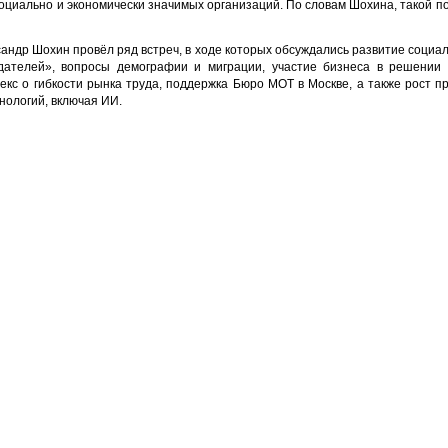
оциально и экономически значимых организаций. По словам Шохина, такой п
андр Шохин провёл ряд встреч, в ходе которых обсуждались развитие социал
ателей», вопросы демографии и миграции, участие бизнеса в решении 
екс о гибкости рынка труда, поддержка Бюро МОТ в Москве, а также рост п
нологий, включая ИИ.