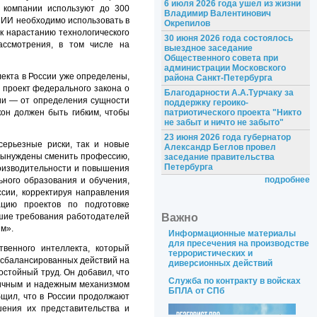
6 июля 2026 года ушел из жизни
е компании используют до 300
Владимир Валентинович
 ИИ необходимо использовать в
Окрепилов
к нарастанию технологического
30 июня 2026 года состоялось
ассмотрения, в том числе на
выездное заседание
Общественного совета при
администрации Московского
екта в России уже определены,
района Санкт-Петербурга
я проект федерального закона о
Благодарности А.А.Турчаку за
ии — от определения сущности
поддержку героико-
кон должен быть гибким, чтобы
патриотического проекта "Никто
не забыт и ничто не забыто"
23 июня 2026 года губернатор
серьезные риски, так и новые
Александр Беглов провел
 вынуждены сменить профессию,
заседание правительства
Петербурга
роизводительности и повышения
подробнее
ного образования и обучения,
сии, корректируя направления
ацию проектов по подготовке
Важно
сшие требования работодателей
им».
Информационные материалы
для пресечения на производстве
венного интеллекта, который
террористических и
 сбалансированных действий на
диверсионных действий
остойный труд. Он добавил, что
Служба по контракту в войсках
ктичным и надежным механизмом
БПЛА от СПб
бщил, что в России продолжают
ения их представительства и