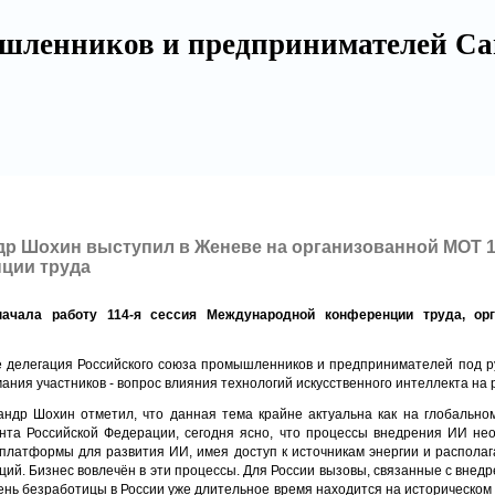
шленников и предпринимателей Са
р Шохин выступил в Женеве на организованной МОТ 1
ции труда
ачала работу 114-я сессия Международной конференции труда, ор
е делегация Российского союза промышленников и предпринимателей под 
ания участников - вопрос влияния технологий искусственного интеллекта на 
ндр Шохин отметил, что данная тема крайне актуальна как на глобальном
та Российской Федерации, сегодня ясно, что процессы внедрения ИИ не
платформы для развития ИИ, имея доступ к источникам энергии и распола
ций. Бизнес вовлечён в эти процессы. Для России вызовы, связанные с внед
ень безработицы в России уже длительное время находится на историческом