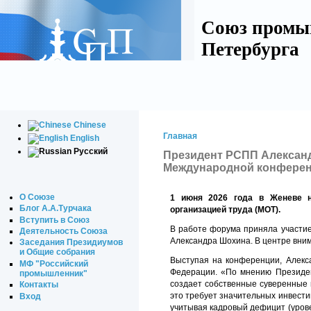
Союз промы
Петербурга
Chinese
Главная
English
Русский
Президент РСПП Александ
Международной конферен
О Союзе
1 июня 2026 года в Женеве н
Блог А.А.Турчака
организацией труда (МОТ).
Вступить в Союз
В работе форума приняла участи
Деятельность Союза
Александра Шохина. В центре вним
Заседания Президиумов
и Общие собрания
Выступая на конференции, Алекса
МФ "Российский
Федерации. «По мнению Президен
промышленник"
создает собственные суверенные 
Контакты
это требует значительных инвести
Вход
учитывая кадровый дефицит (уров