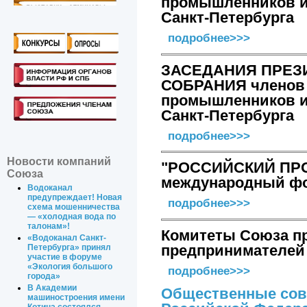
промышленников и
Санкт-Петербурга
подробнее>>>
ЗАСЕДАНИЯ ПРЕЗ
СОБРАНИЯ членов
промышленников и
Санкт-Петербурга
подробнее>>>
Новости компаний
"РОССИЙСКИЙ П
Союза
международный фо
Водоканал
предупреждает! Новая
подробнее>>>
схема мошенничества
— «холодная вода по
талонам»!
Комитеты Союза п
«Водоканал Санкт-
предпринимателей 
Петербурга» принял
участие в форуме
«Экология большого
подробнее>>>
города»
В Академии
Общественные сове
машиностроения имени