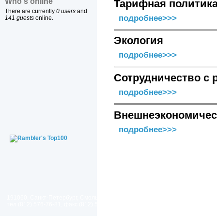
Who's online
Тарифная политика
There are currently
0 users
and
подробнее>>>
141 guests
online.
Экология
подробнее>>>
Сотрудничество с 
подробнее>>>
Внешнеэкономичес
подробнее>>>
191060, Санкт-Петербург, Смольный проезд, дом 1, литер Б
тел.(812) 576-76-81, факс (812) 576-77-92 E-mail: spp@spp.spb.ru