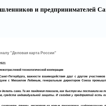
шленников и предпринимателей Са
налу "Деловая карта России"
2021
межотраслевой технологической кооперации
анкт-Петербурга, важности взаимодействия друг с другом участников п
едуем с Михаилом Лобиным, генеральным директором Союза промышл
м делать сами. Та же пандемия показала, как быстро мы поставили на 
в, средств индивидуальной защиты. И сегодня у предприятий есть е
Вы считаете, почему, несмотря на новые технологии, цифровизацию,