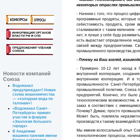
некоторых отраслях промышлен
- Начнем с того, что процесс циф
программные продукты, которые св
себестоимость продукта, сроки 
сталкиваемся с таким явлением - 
нет, я лучше у себя буду развиват
есть вырастает определенное недо
связей между предприятиями. Св
промышленного производства долж
- Почему на Ваш взгляд, взаим
- Примерно 10-12 лет назад в 
Новости компаний
внутренней кооперации, создания
Союза
внутреннюю кооперацию. И в то
промышленности Санкт-Петербур
Водоканал
промышленной политике, Союза п
предупреждает! Новая
схема мошенничества
предприятий. Конечно, это было 
— «холодная вода по
технологическим возможностям, и
талонам»!
заказ в соотвествии с имеющимс
«Водоканал Санкт-
Почему? Думаю, просто промышлен
Петербурга» принял
Может быть, повлияла неразвито
участие в форуме
производств к такому взаимодейств
«Экология большого
города»
Мы имеем колоссальный опыт Сове
В Академии
технологические процессы, начина
машиностроения имени