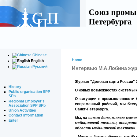
Союз промы
Петербурга
Chinese
Home
English
Русский
Интервью М.А.Лобина жур
Журнал "Деловая карта России" 
History
О новых возможностях системы 
Public organisation SPP
SPb
О ситуации в промышленности С
Regional Employer's
современный рабочий, мы бес
Association SPP SPb
Санкт-Петербурга.
Union Activities
Contact Information
Мы, на самом деле, многое може
Enter
медицинской техники, аппарато
области медицинской техники».
- Михаил Александрович, как 