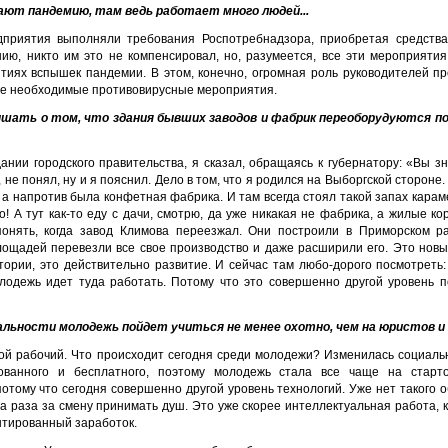
ают пандемию, там ведь работает много людей...
приятия вы­полняли требования Роспотребнадзора, при­обретая средств
нию, никто им это не компенсировал, но, разумеется, все эти мероприяти
ях вспы­шек пандемии. В этом, конечно, огромная роль руководителей пр
се необхо­димые противовирусные мероприятия.
шать о том, что здания бывших заводов и фабрик переобору­дуются по
ании го­родского правительства, я сказал, обращаясь к губернатору: «Вы зн
, не понял, ну и я пояснил. Дело в том, что я родился на Выборгской стороне.
 а напротив была конфетная фабрика. И там всегда стоял такой запах ка­рам
о! А тут как-то еду с дачи, смотрю, да уже никакая не фабрика, а жилые к
понять, когда завод Климова переезжал. Они построили в Приморском р
лощадей перевезли все свое производство и даже рас­ширили его. Это новы
тории, это действительно развитие. И сейчас там любо-дорого посмотреть:
олодежь идет туда работать. Потому что это совершенно другой уровень по
альности моло­дежь пойдет учиться не менее охотно, чем на юри­стов 
ой рабо­чий. Что происходит сегодня среди молодежи? Изменилась социальн
ван­ного и бесплатного, поэтому молодежь стала все чаще на старт
тому что сегодня совершенно другой уровень техноло­гий. Уже нет такого о
два раза за смену принимать душ. Это уже скорее интеллектуальная работа, 
антированный заработок.