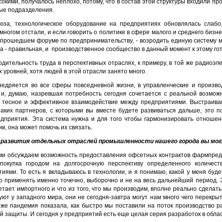
ысокими, получалось неплохо, потому, что в состав этой структуры входили 
ные подразделения.
за, технологическое оборудование на предприятиях обновлялась слабо
многом отстали, и если говорить о политике в сфере малого и среднего бизнес
то прошедшем форуме по предпринимательству, - возродить единую систему 
а - правильная, и производственное сообщество в данный момент к этому гот
ительность труда в перспективных отраслях, к примеру, в той же радиоэлект
 уровней, хотя людей в этой отрасли занято много.
едряется во все сферы повседневной жизни, в управлен­ческие и произв
 и, думаю, назревшая потребность сегодня сочетается с реальной возмож
 тесное и эффективное взаимодействие между предпри­ятиями. Выстраива
ких партнеров, с которыми вы вместе будете разви­ваться дальше, это п
дприятия. Эта система нужна и для того чтобы гармонизи­ровать отноше
м, она может помочь их связать.
 развития от­дельных отраслей промышленности нашего города вы мог
ями обсуж­даем возможность предоставления офсетных контрактов фармпред
покупка городом на долгосрочную перспективу опреде­ленного количест
ми. То есть я вкладываюсь в технологии, и я понимаю, какой у меня будет
но применять именно точечно, выборочно и не на весь даль­нейший период. 
ает импорт­ного и что из того, что мы производим, вполне реально сделат
ют у западно­го мира, они не сегодня-завтра могут нам много чего перекрыт
 же пандемия показала, как быстро мы поставили на поток производство р
й защиты. И сегодня у предприятий есть еще целая серия раз­работок в обла