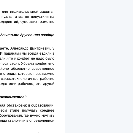
а для индивидуальной защиты,
я нужны, и мы не допустили на
едприятий, сумевших грамот­но
до что-то другое или вообще
аете, Александр Дми­триевич, у
 И паца­нами мы всегда ездили в
ели, что и конфет не надо было
орпуса стоят. Убрали конфетную
айоне абсолютно современное
е стенды, которые не­возможно
 высокотехноло­гичные рабочие
дготовки рабочего, это другой
и экономистов?
ая обстановка: в образо­вании,
овом этапе получать среднее
борудования, где нужно крутить
когда станочник в определенной