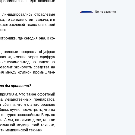
профессионально подготовленные
, ликвидировались отраслевые
а, то сегодня стоит задача, и я
межотраслевой технологической
ово.
ронике, где сегодня она, к со­
одственные процессы. «Циф­ра»
ностью, именно через «циф­ру»
ние взаимовыгодных на­дежных
озволит экономить средства на
ния между крупной промышлен­
ли бы привести?
приятиям. Что такое оф­сетный
ва лекарственных препаратов,
 сбыт и, что я с этого реально
Здесь нужно посмотреть, что на
ь конкурентоспособным. Ведь по
ь. А мы, на самом деле, многое
азличной медицинской техники,
сти медицинской техники.