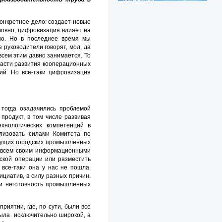
конкретное дело: создает новые
ловно, цифровизация влияет на
ошо. Но в последнее время мы
 руководители говорят, мол, да
всем этим давно занимается. То
 части развития кооперационных
ий. Но все-таки цифровизация
тогда озадачились проблемой
продукт, в том числе развивая
хнологических компетенций в
лизовать силами Комитета по
дущих городских промышленных
по всем своим информационными
еской операции или разместить
все-таки она у нас не пошла.
циатив, в силу разных причин.
 и неготовность промышленных
иятии, где, по сути, были все
была исключительно широкой, а