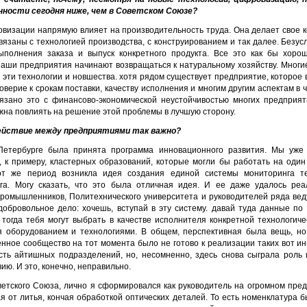
ности сегодня ниже, чем в Советском Союзе?
ровизации напрямую влияет на производительность труда. Она делает свое 
язаны с технологией производства, с конструированием и так далее. Безус
выполнения заказа и выпуск конкретного продукта. Все это как бы хор
наши предприятия начинают возвращаться к натуральному хозяйству. Многие
ь эти технологии и новшества. хотя рядом существует предприятие, которое 
верие к срокам поставки, качеству исполнения и многим другим аспектам в
язано это с финансово-экономической неустойчивостью многих предприят
на повлиять на решение этой проблемы в лучшую сторону.
одействие между предприятиями так важно?
Петербурге была принята программа инновационного развития. Мы уже 
, к примеру, кластерных образований, которые могли бы работать на один 
т же период возникла идея создания единой системы мониторинга те
га. Могу сказать, что это была отличная идея. И ее даже удалось реа
ромышленников, Политехнического университета и руководителей ряда ве
добровольное дело: хочешь, вступай в эту систему. давай туда данные 
 тогда тебя могут выбрать в качестве исполнителя конкретной технологич
я оборудованием и технологиями. В общем, перспективная была вещь, но 
ное сообщество на тот момента было не готово к реализации таких вот ини
сть айтишных подразделений, но, несомненно, здесь снова сыграла роль
ию. И это, конечно, неправильно.
тского Союза, лично я сформировался как руководитель на огромном предпр
я от литья, кончая обработкой оптических деталей. То есть номенклатура 