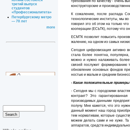
Котина состоялся
требования по качеству - очень в
третий выпуск
конструкторские и производствен
студентов
«Профессионалитета»
К сожалению, после распада Сою
Петербургскому метро
технологические институты, мы во 
— 70 лет
говорил это об этом на только ч
more
кооперации (ЕСЬТК), потому что он
ЕСМТК позволит повысить производ
жалению, на одном из самых низких
Сегодня цифровизация активно вн
стала более понятна, популярна,
можно и нужно налаживать более
связей послужит формированию та
обновление основных фондов пре
ностью и малым и средним бизнесо
- Какие положительные примеры
- Сегодня мы с городскими власт
контракт? Это гарантированная 
производимых данными предприятия
получу. Мне кажется, что это нуж
данный момент наш город приобрет
тем нормативам, которые существу
можем делать сами и не хуже. Та
аппаратов, средств индивидуально