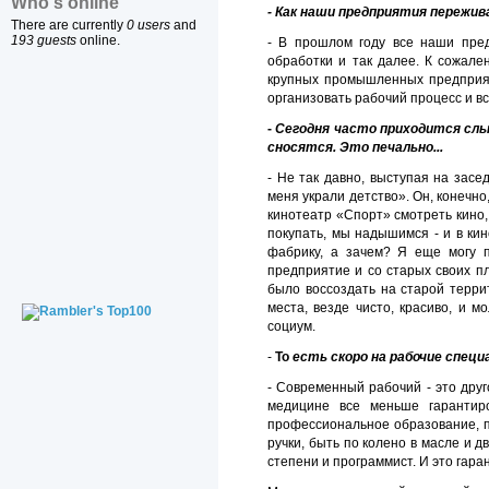
Who's online
- Как наши предприятия пережив
There are currently
0 users
and
193 guests
online.
- В прошлом году все наши пред
обработки и так далее. К сожале
крупных промышленных предприяти
организовать рабочий процесс и в
-
Сегодня часто приходится слы
сносятся. Это печально...
- Не так давно, выступая на засед
меня украли детство». Он, конеч­но
кинотеатр «Спорт» смотреть кино,
покупать, мы надышимся - и в кин
фабрику, а зачем? Я еще могу 
предприятие и со старых своих п
было воссоздать на старой терри­
места, везде чисто, красиво, и м
социум.
-
То
есть скоро на рабочие специ
- Современный рабочий - это друг
медицине все меньше гарантиро
профессиональное образование, по
ручки, быть по колено в масле и 
степени и программист. И это гар