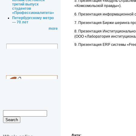
Котина состоялся
5. Презентация «Модуль Отраслевы
третий выпуск
«Комсомольской правды»).
студентов
«Профессионалитета»
6. Презентация информационной си
Петербургскому метро
— 70 лет
7. Презентация Биржи шеринга про
more
8. Презентация Институционального
(ООО «Лаборатория институционал
9. Презентация ERP системы «Free
Дата: