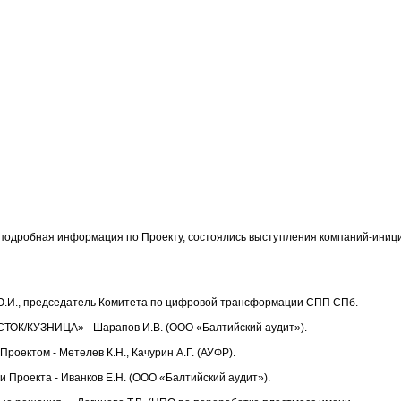
подробная информация по Проекту, состоялись выступления компаний-иници
в Ю.И., председатель Комитета по цифровой трансформации СПП СПб.
ТОК/КУЗНИЦА» - Шарапов И.В. (ООО «Балтийский аудит»).
роектом - Метелев К.Н., Качурин А.Г. (АУФР).
 Проекта - Иванков Е.Н. (ООО «Балтийский аудит»).