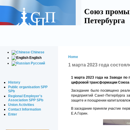
Союз промы
Петербурга
Chinese
Home
English
Русский
1 марта 2023 года состо
1 марта 2023 года на Заводе по
History
цифровой трансформации Союза 
Public organisation SPP
Заседание было посвящено реали
SPb
предприятий Санкт-Петербурга з
Regional Employer's
Association SPP SPb
защите и поощрении капиталовло
Union Activities
В заседание приняли участие пер
Contact Information
Е.А.Горин.
Enter