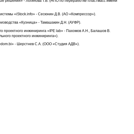
е решения» - Логинова Т.В. (НПО по переработке пластмасс имени
стемы «iStock.info» - Сесюнин Д.В. (АО «Компрессор»).
изводства «Кузница» - Тамашакин Д.Н. (АУФР).
 проектного инжиниринга «IPE lab» - Пахомов А.Н., Балашов В.
ьного проектного инжиниринга»).
dom.bi» - Шерстнев С.А. (ООО «Студия АДВ»).