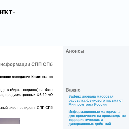
нкт-
Анонсы
трансформации СПП СПб
ренное заседание Комитета по
Важно
дств (биржа шеринга) на базе
ов, предусмотренных ФЗ-69 «О
Зафиксирована массовая
рассылка фейкового письма от
Минпромторга России
ельный вице-президент СПП СПб
Информационные материалы
для пресечения на производстве
террористических и
диверсионных действий